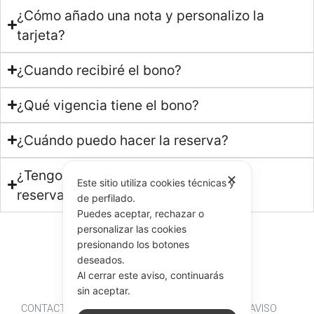
¿Cómo añado una nota y personalizo la
tarjeta?
¿Cuando recibiré el bono?
¿Qué vigencia tiene el bono?
¿Cuándo puedo hacer la reserva?
¿Tengo que llevar el bono el día de la
✕
Este sitio utiliza cookies técnicas y
reserva?
de perfilado.
Puedes aceptar, rechazar o
personalizar las cookies
presionando los botones
deseados.
Al cerrar este aviso, continuarás
sin aceptar.
CONTACTO
RESERVAS
TRABAJO
ACTUALIDAD
AVISO